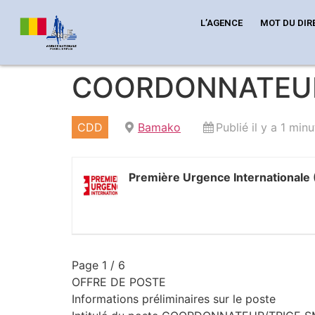
L’AGENCE
MOT DU DIR
COORDONNATEUR
CDD
Bamako
Publié il y a 1 minu
Première Urgence Internationale 
Page 1 / 6
OFFRE DE POSTE
Informations préliminaires sur le poste