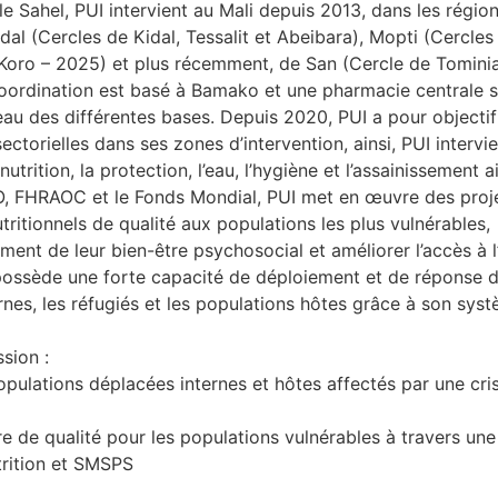
e Sahel, PUI intervient au Mali depuis 2013, dans les régi
al (Cercles de Kidal, Tessalit et Abeibara), Mopti (Cercles
 Koro – 2025) et plus récemment, de San (Cercle de Tomini
coordination est basé à Bamako et une pharmacie centrale s
eau des différentes bases. Depuis 2020, PUI a pour objecti
torielles dans ses zones d’intervention, ainsi, PUI intervie
trition, la protection, l’eau, l’hygiène et l’assainissement a
O, FHRAOC et le Fonds Mondial, PUI met en œuvre des proje
tritionnels de qualité aux populations les plus vulnérables,
t de leur bien-être psychosocial et améliorer l’accès à l’
I possède une forte capacité de déploiement et de réponse 
nes, les réfugiés et les populations hôtes grâce à son sys
sion :
pulations déplacées internes et hôtes affectés par une cri
re de qualité pour les populations vulnérables à travers une
trition et SMSPS