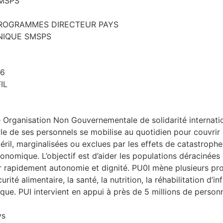
SMSPS
X PROGRAMMES DIRECTEUR PAYS
HNIQUE SMSPS
26
IL
e Organisation Non Gouvernementale de solidarité internatio
mble de ses personnels se mobilise au quotidien pour couvrir
ril, marginalisées ou exclues par les effets de catastrophes
onomique. L’objectif est d’aider les populations déracinées
r rapidement autonomie et dignité. PU0I mène plusieurs pro
té alimentaire, la santé, la nutrition, la réhabilitation d’in
mique. PUI intervient en appui à près de 5 millions de perso
ys