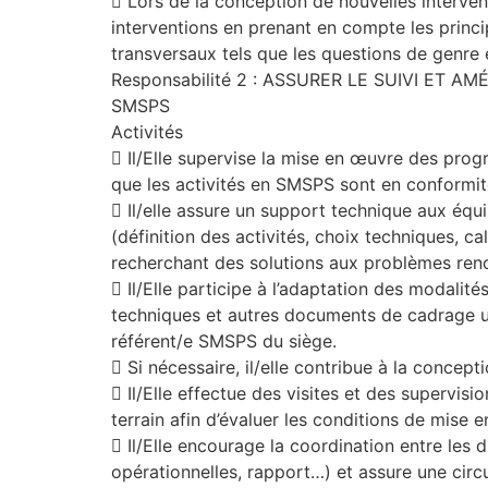
 Lors de la conception de nouvelles intervent
interventions en prenant en compte les princi
transversaux tels que les questions de genre 
Responsabilité 2 : ASSURER LE SUIVI ET 
SMSPS
Activités
 Il/Elle supervise la mise en œuvre des pro
que les activités en SMSPS sont en conformit
 Il/elle assure un support technique aux é
(définition des activités, choix techniques, c
recherchant des solutions aux problèmes ren
 Il/Elle participe à l’adaptation des modali
techniques et autres documents de cadrage uti
référent/e SMSPS du siège.
 Si nécessaire, il/elle contribue à la concept
 Il/Elle effectue des visites et des supervis
terrain afin d’évaluer les conditions de mise 
 Il/Elle encourage la coordination entre les 
opérationnelles, rapport…) et assure une circ