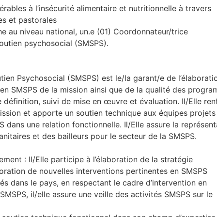
rables à l’insécurité alimentaire et nutritionnelle à travers
es et pastorales
e au niveau national, un.e (01) Coordonnateur/trice
outien psychosocial (SMSPS).
tien Psychosocial (SMSPS) est le/la garant/e de l’élaborati
le en SMSPS de la mission ainsi que de la qualité des progr
éfinition, suivi de mise en œuvre et évaluation. Il/Elle ren
ssion et apporte un soutien technique aux équipes projets
dans une relation fonctionnelle. Il/Elle assure la représent
nitaires et des bailleurs pour le secteur de la SMSPS.
ent : Il/Elle participe à l’élaboration de la stratégie
boration de nouvelles interventions pertinentes en SMSPS
iés dans le pays, en respectant le cadre d’intervention en
MSPS, il/elle assure une veille des activités SMSPS sur le