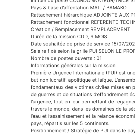
Intitulé du poste COORDONNATEUR/TRICE 
Pays & base d’affectation MALI / BAMAKO
Rattachement hiérarchique ADJOINTE AU
Rattachement fonctionnel REFERENTE TEC
Création / Remplacement REMPLACEMENT
Durée de la mission CDD, 6 MOIS
Date souhaitée de prise de service 15/07/20
Salaire fixé selon la grille PUI SELON LE PROF
Nombre de postes ouverts : 01
Informations générales sur la mission
Première Urgence Internationale (PUI) est un
but non lucratif, apolitique et laïque. L’ense
fondamentaux des victimes civiles mises en pé
de guerres et de situations d’effondrement éc
l’urgence, tout en leur permettant de regagne
travers le monde, dans les domaines de la sécuri
l’eau et l’assainissement et la relance écono
pays, répartis sur les 5 continents.
Positionnement / Stratégie de PUI dans le pa