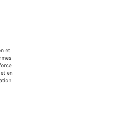
on et
ammes
force
 et en
ation