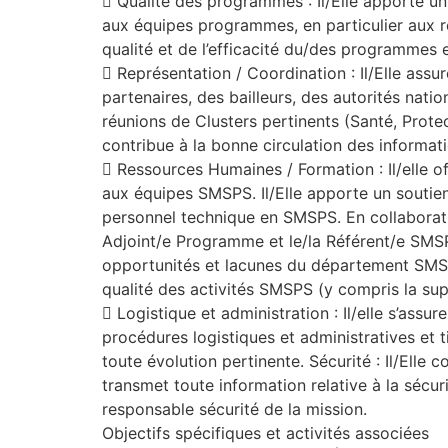
 Qualité des programmes : Il/Elle apporte u
aux équipes programmes, en particulier aux 
qualité et de l’efficacité du/des programmes
 Représentation / Coordination : Il/Elle ass
partenaires, des bailleurs, des autorités natio
réunions de Clusters pertinents (Santé, Prote
contribue à la bonne circulation des informa
 Ressources Humaines / Formation : Il/elle of
aux équipes SMSPS. Il/Elle apporte un soutie
personnel technique en SMSPS. En collaborat
Adjoint/e Programme et le/la Référent/e SMSPS d
opportunités et lacunes du département SMSPS
qualité des activités SMSPS (y compris la supe
 Logistique et administration : Il/elle s’assu
procédures logistiques et administratives et t
toute évolution pertinente. Sécurité : Il/Elle 
transmet toute information relative à la sécur
responsable sécurité de la mission.
Objectifs spécifiques et activités associées