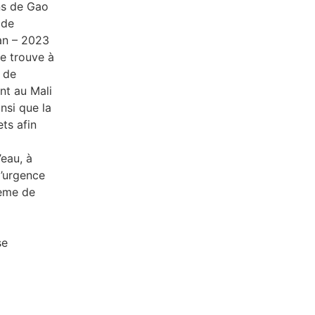
ons de Gao
 de
an – 2023
e trouve à
f de
nt au Mali
insi que la
ts afin
eau, à
d’urgence
tème de
se