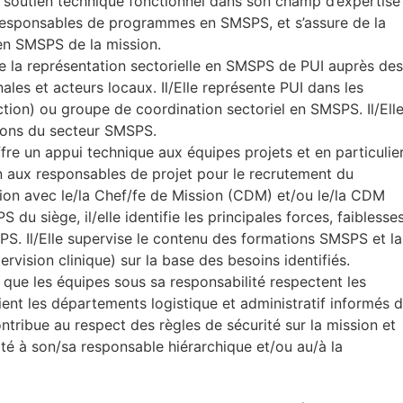
n soutien technique fonctionnel dans son champ d’expertise
responsables de programmes en SMSPS, et s’assure de la
 en SMSPS de la mission.
ure la représentation sectorielle en SMSPS de PUI auprès des
nales et acteurs locaux. Il/Elle représente PUI dans les
ction) ou groupe de coordination sectoriel en SMSPS. Il/Ell
tions du secteur SMSPS.
fre un appui technique aux équipes projets et en particulie
n aux responsables de projet pour le recrutement du
ion avec le/la Chef/fe de Mission (CDM) et/ou le/la CDM
u siège, il/elle identifie les principales forces, faiblesses
. Il/Elle supervise le contenu des formations SMSPS et la
rvision clinique) sur la base des besoins identifiés.
re que les équipes sous sa responsabilité respectent les
ient les départements logistique et administratif informés 
contribue au respect des règles de sécurité sur la mission et
ité à son/sa responsable hiérarchique et/ou au/à la