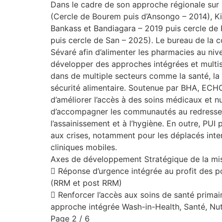
Dans le cadre de son approche régionale sur l
(Cercle de Bourem puis d’Ansongo – 2014), Kid
Bankass et Bandiagara – 2019 puis cercle de
puis cercle de San – 2025). Le bureau de la 
Sévaré afin d’alimenter les pharmacies au niv
développer des approches intégrées et multisec
dans de multiple secteurs comme la santé, la nu
sécurité alimentaire. Soutenue par BHA, ECH
d’améliorer l’accès à des soins médicaux et nu
d’accompagner les communautés au redressemen
l’assainissement et à l’hygiène. En outre, PU
aux crises, notamment pour les déplacés inter
cliniques mobiles.
Axes de développement Stratégique de la mis
 Réponse d’urgence intégrée au profit des po
(RRM et post RRM)
 Renforcer l’accès aux soins de santé primai
approche intégrée Wash-in-Health, Santé, Nu
Page 2 / 6